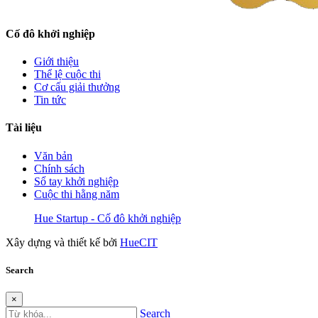
Cố đô khởi nghiệp
Giới thiệu
Thể lệ cuộc thi
Cơ cấu giải thưởng
Tin tức
Tài liệu
Văn bản
Chính sách
Sổ tay khởi nghiệp
Cuộc thi hằng năm
Hue Startup - Cố đô khởi nghiệp
Xây dựng và thiết kế bởi
HueCIT
Search
×
Search