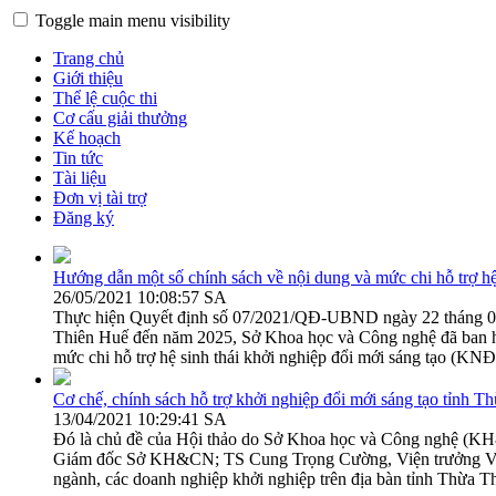
Toggle main menu visibility
Trang chủ
Giới thiệu
Thể lệ cuộc thi
Cơ cấu giải thưởng
Kế hoạch
Tin tức
Tài liệu
Đơn vị tài trợ
Đăng ký
Hướng dẫn một số chính sách về nội dung và mức chi hỗ trợ hệ
26/05/2021 10:08:57 SA
Thực hiện Quyết định số 07/2021/QĐ-UBND ngày 22 tháng 02 n
Thiên Huế đến năm 2025, Sở Khoa học và Công nghệ đã ban 
mức chi hỗ trợ hệ sinh thái khởi nghiệp đổi mới sáng tạo 
Cơ chế, chính sách hỗ trợ khởi nghiệp đổi mới sáng tạo tỉnh 
13/04/2021 10:29:41 SA
Đó là chủ đề của Hội thảo do Sở Khoa học và Công nghệ (KH
Giám đốc Sở KH&CN; TS Cung Trọng Cường, Viện trưởng Viện 
ngành, các doanh nghiệp khởi nghiệp trên địa bàn tỉnh Thừa T