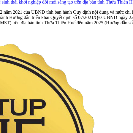
 sinh thái khởi nghiệp đổi mới sáng tạo trên địa bàn tỉnh Thừa Thiên
ăm 2021 của UBND tỉnh ban hành Quy định nội dung và mức chi hỗ trợ
hành Hướng dẫn triển khai Quyết định số 07/2021/QĐ-UBND ngày 22
(KNĐMST) trên địa bàn tỉnh Thừa Thiên Huế đến năm 2025 (Hướng dẫn