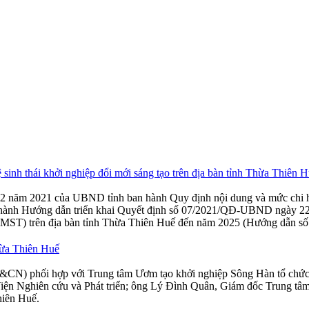
 sinh thái khởi nghiệp đổi mới sáng tạo trên địa bàn tỉnh Thừa Thiên
ăm 2021 của UBND tỉnh ban hành Quy định nội dung và mức chi hỗ trợ
hành Hướng dẫn triển khai Quyết định số 07/2021/QĐ-UBND ngày 22
(KNĐMST) trên địa bàn tỉnh Thừa Thiên Huế đến năm 2025 (Hướng dẫn
Thừa Thiên Huế
&CN) phối hợp với Trung tâm Ươm tạo khởi nghiệp Sông Hàn tổ chức 
Nghiên cứu và Phát triển; ông Lý Đình Quân, Giám đốc Trung tâm Ư
hiên Huế.